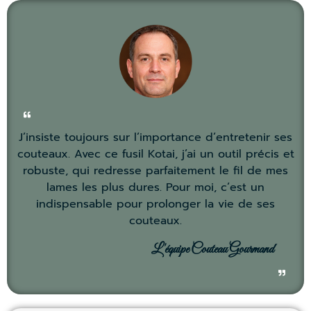
J’insiste toujours sur l’importance d’entretenir ses
couteaux. Avec ce fusil Kotai, j’ai un outil précis et
robuste, qui redresse parfaitement le fil de mes
lames les plus dures. Pour moi, c’est un
indispensable pour prolonger la vie de ses
couteaux.
L'équipe Couteau Gourmand