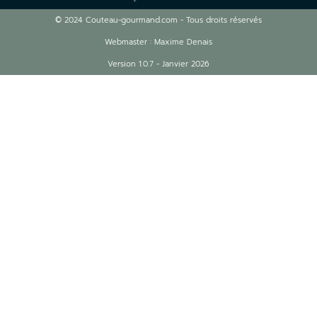
© 2024 Couteau-gourmand.com - Tous droits réservés
Webmaster : Maxime Denais
Version 1.0.7 - Janvier 2026