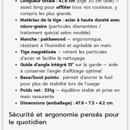
Longueur totale : 47,6 cm
(tige 30 cm utile) —
assez long pour
affûter
tous vos couteaux, y
compris les plus grands.
Matériau de la tige : acier à haute dureté avec
micro-grains
(particules diamantées /
traitement spécial selon modèle).
Manche : pakkawood
— ergonomique,
résistant à l’humidité et agréable en main.
Tige magnétisée
— retient les particules
d’acier et facilite le nettoyage.
Guide d’angle intégré 15°
sur la garde — aide
à conserver l’angle d’affûtage optimal.
Base/bout pointu
: permet d’ancrer le fusil
pour plus de stabilité lors de l’usage.
Poids net : 331g
— équilibre stable et prise en
main rassurante.
Dimensions (emballage) : 47.6 × 7.3 × 4.2 cm
.
Sécurité et ergonomie pensés pour
le quotidien