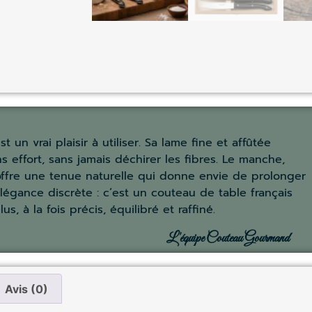
 un vrai plaisir à utiliser. Sa lame fine et affûtée
ns effort, sans jamais déchirer les fibres. Le manche,
offre une tenue naturelle qui donne envie de prolonger
élégance discrète : c’est un couteau de table français
s, à la fois précis, équilibré et raffiné.
L'équipe Couteau Gourmand
Avis (0)