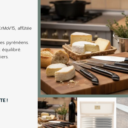
rMoV15, affûtée
nes pyrénéens.
équilibré.
iers.
TE !