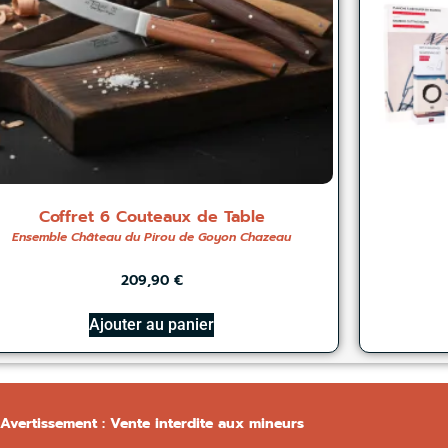
Coffret 6 Couteaux de Table
Ensemble Château du Pirou de Goyon Chazeau
209,90
€
Ajouter au panier
Avertissement : Vente interdite aux mineurs