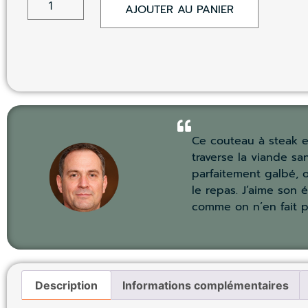
AJOUTER AU PANIER
Ce couteau à steak est
traverse la viande sa
parfaitement galbé, 
le repas. J’aime son 
comme on n’en fait plu
Description
Informations complémentaires