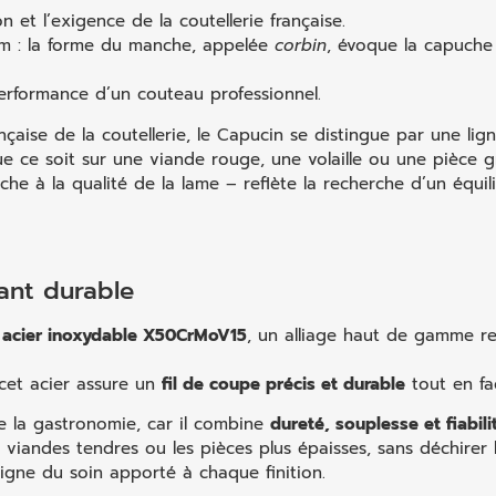
n et l’exigence de la coutellerie française.
 : la forme du manche, appelée
corbin
, évoque la capuche
 performance d’un couteau professionnel.
rançaise de la coutellerie, le Capucin se distingue par une lig
ue ce soit sur une viande rouge, une volaille ou une pièce gri
 à la qualité de la lame – reflète la recherche d’un équili
ant durable
 acier inoxydable X50CrMoV15
, un alliage haut de gamme r
et acier assure un
fil de coupe précis et durable
tout en faci
de la gastronomie, car il combine
dureté, souplesse et fiabili
 viandes tendres ou les pièces plus épaisses, sans déchirer l
oigne du soin apporté à chaque finition.