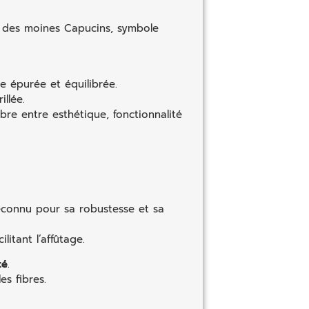
 des moines Capucins, symbole
ne épurée et équilibrée.
llée.
bre entre esthétique, fonctionnalité
econnu pour sa robustesse et sa
litant l’affûtage.
té
.
es fibres.