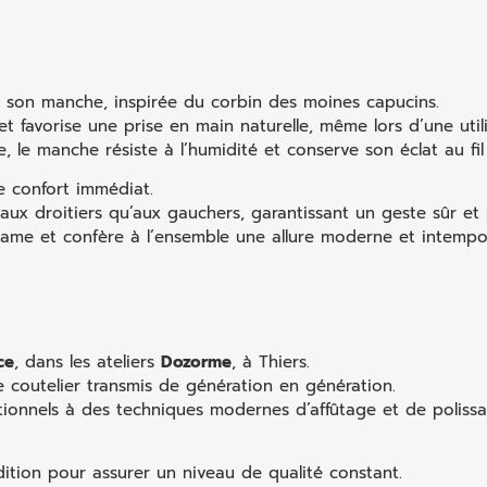
e son manche, inspirée du corbin des moines capucins.
t favorise une prise en main naturelle, même lors d’une util
e, le manche résiste à l’humidité et conserve son éclat au fi
e confort immédiat.
ux droitiers qu’aux gauchers, garantissant un geste sûr et 
a lame et confère à l’ensemble une allure moderne et intempor
ce
, dans les ateliers
Dozorme
, à Thiers.
e coutelier transmis de génération en génération.
ionnels à des techniques modernes d’affûtage et de polissag
tion pour assurer un niveau de qualité constant.