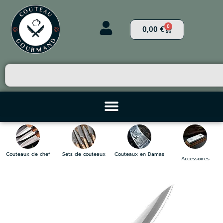
0
0,00
€
Couteaux de chef
Sets de couteaux
Couteaux en Damas
Accessoires